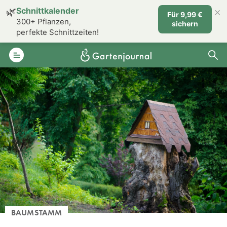
×
🌿
Schnittkalender
Für 9,99 €
300+ Pflanzen,
sichern
perfekte Schnittzeiten!
BAUMSTAMM