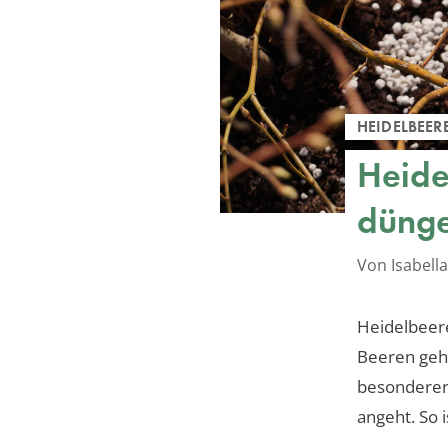
HEIDELBEER
Heide
düng
Von Isabel
Heidelbeere
Beeren gehö
besonderen 
angeht. So 