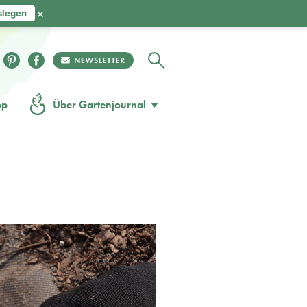
×
slegen
op
Über Gartenjournal