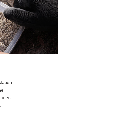
blauen
ne
 Boden
.