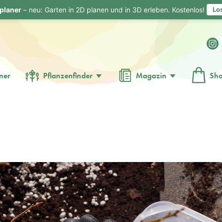
planer
– neu: Garten in 2D planen und in 3D erleben. Kostenlos!
Lo
ner
Pflanzenfinder
Magazin
Sh