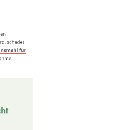
den
rd, schadet
insmehl für
nahme
cht