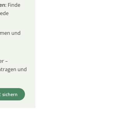
en:
Finde
jede
umen und
er –
intragen und
€ sichern