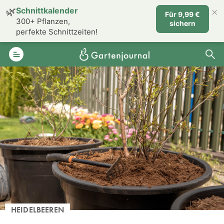
×
🌿
Schnittkalender
Für 9,99 €
300+ Pflanzen,
sichern
perfekte Schnittzeiten!
HEIDELBEEREN