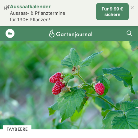
×
🌿
Aussaatkalender
Für 9,99 €
Aussaat- & Pflanztermine
sichern
für 130+ Pflanzen!
TAYBEERE