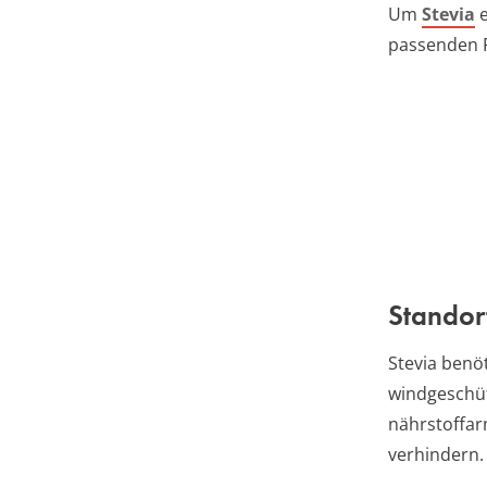
Um
Stevia
e
passenden P
Standor
Stevia benöt
windgeschüt
nährstoffar
verhindern.