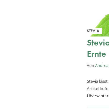
STEVIA
Stevi
Ernte
Von
Andrea
Stevia läss
Artikel lief
Überwinteru