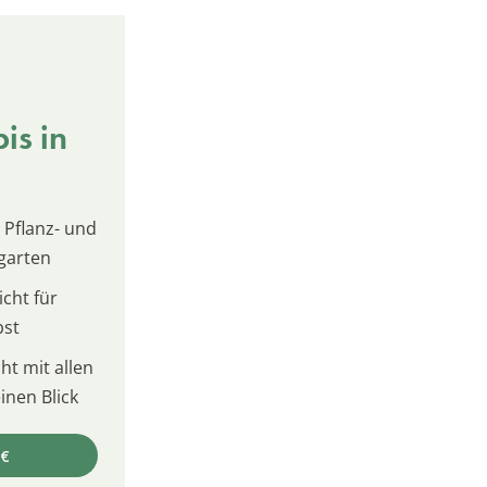
is in
 Pflanz- und
garten
cht für
bst
t mit allen
inen Blick
 €