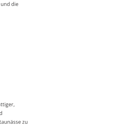
 und die
ttiger,
nd
Staunässe zu