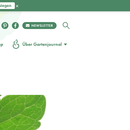
×
slegen
op
Über Gartenjournal