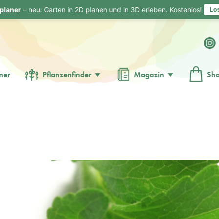
planer
– neu: Garten in 2D planen und in 3D erleben. Kostenlos!
Lo
ner
Pflanzenfinder
Magazin
Sh