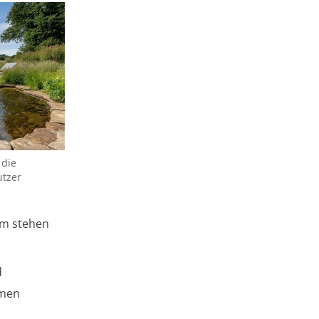
 die
utzer
em stehen
d
mmen