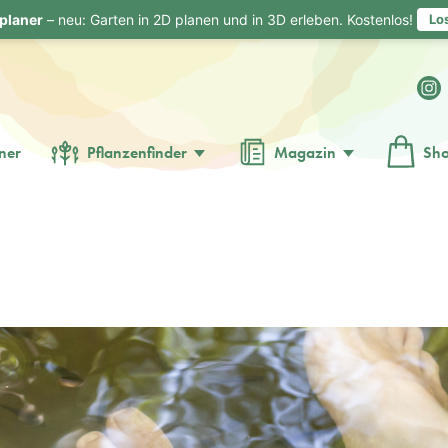
planer
– neu: Garten in 2D planen und in 3D erleben. Kostenlos!
Lo
ner
Pflanzenfinder
Magazin
Sh