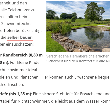
erheit und den
alle Teichnutzer zu
en, sollten beim
s Schwimmteiches
e Tiefen berücksichtigt
 die
selber bauen
er einzuschätzen:
r Randbereich (0,80 m
Verschiedene Tiefenbereiche erhöhen
Sicherheit und den Komfort für alle N
00 m)
: Für kleine Kinder
chtschwimmer ideal
ielen und Planschen. Hier können auch Erwachsene bequ
ch erfrischen.
tiefe (bis 1,35 m)
: Eine sichere Stehtiefe für Erwachsene un
tabel für Nichtschwimmer, die leicht aus dem Wasser ko
n.