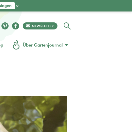
×
slegen
op
Über Gartenjournal