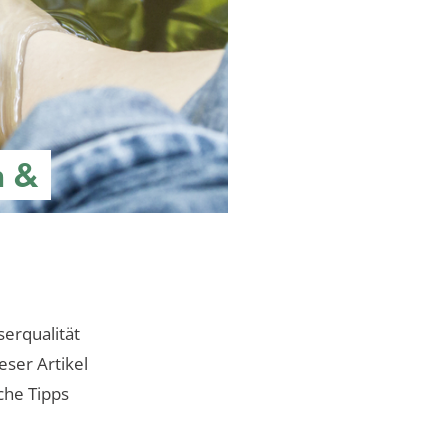
n &
erqualität
eser Artikel
che Tipps