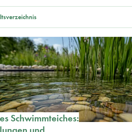
ltsverzeichnis
des Schwimmteiches:
lungen und