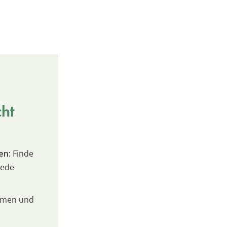
cht
en:
Finde
jede
umen und