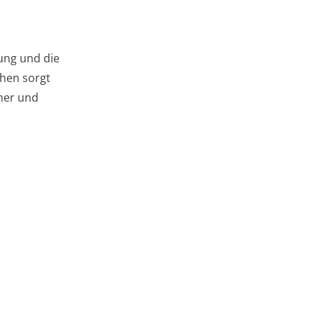
ung und die
chen sorgt
her und