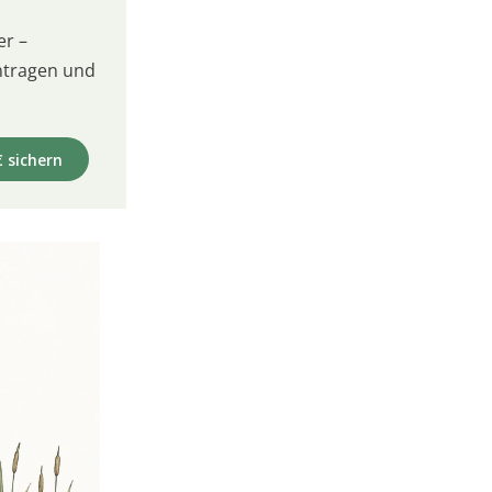
er –
intragen und
€ sichern