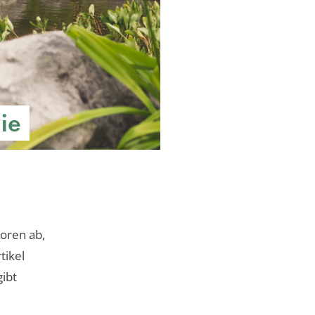
ie
oren ab,
tikel
gibt