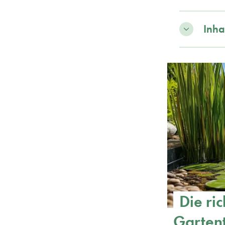
Inha
Die ri
Garten