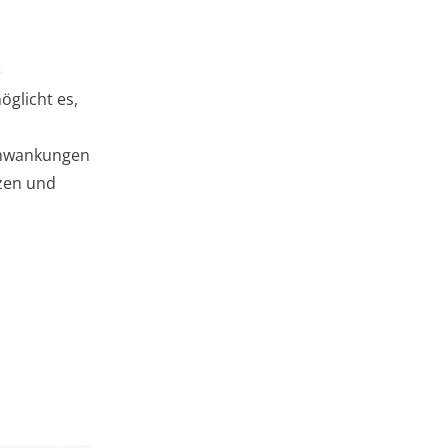
e
glicht es,
chwankungen
zen und