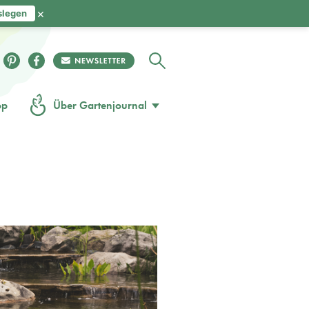
×
slegen
op
Über Gartenjournal