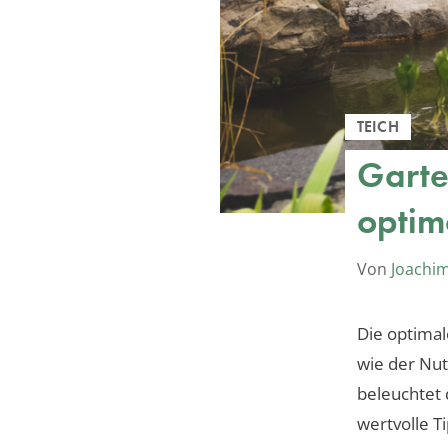
TEICH
Garte
optim
Von
Joachi
Die optimal
wie der Nut
beleuchtet 
wertvolle T