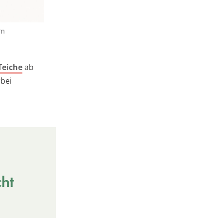
um
Teiche
ab
rbei
cht