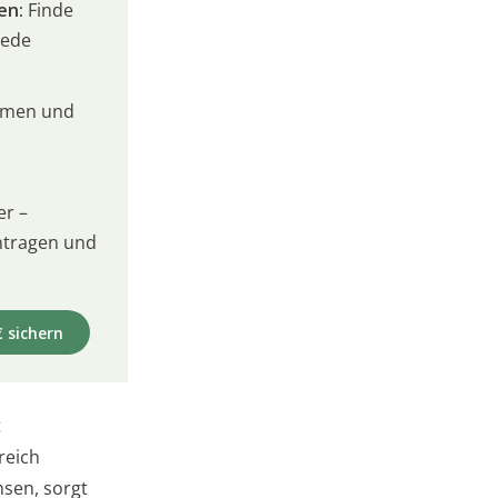
en:
Finde
jede
umen und
er –
intragen und
€ sichern
t
reich
hsen, sorgt