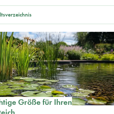
ltsverzeichnis
chtige Größe für Ihren
teich