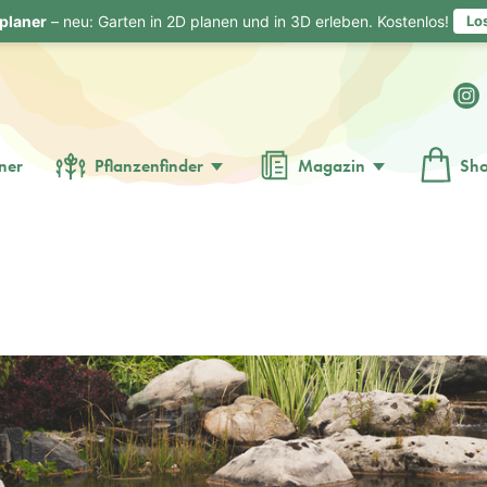
planer
– neu: Garten in 2D planen und in 3D erleben. Kostenlos!
Lo
ner
Pflanzenfinder
Magazin
Sh