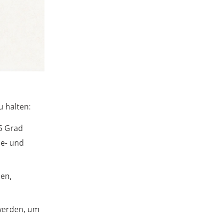
u halten:
5 Grad
ze- und
len,
 werden, um