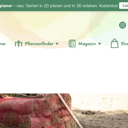
planer
– neu: Garten in 2D planen und in 3D erleben. Kostenlos!
Lo
ner
Pflanzenfinder
Magazin
Sh