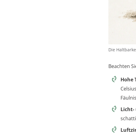
Die Haltbarke
Beachten Si
Hohe 
Celsiu
Fäulni
Licht
schatt
Luftzi