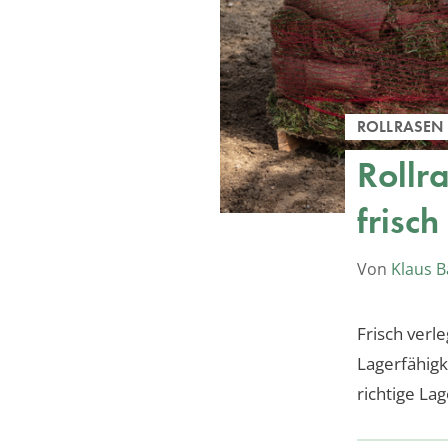
ROLLRASEN
Rollra
frisc
Von
Klaus 
Frisch verl
Lagerfähigk
richtige La