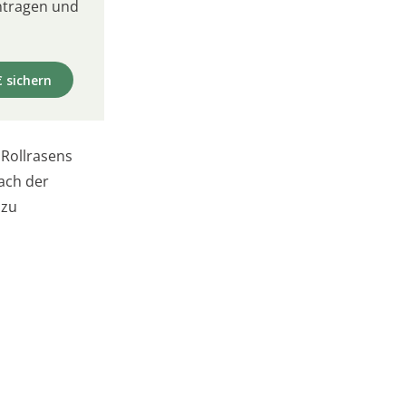
intragen und
€ sichern
 Rollrasens
nach der
 zu