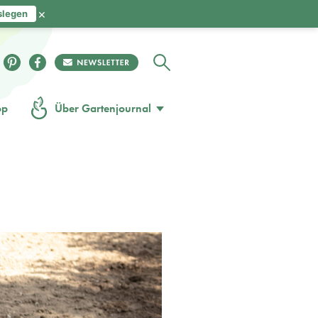
×
slegen
op
Über Gartenjournal