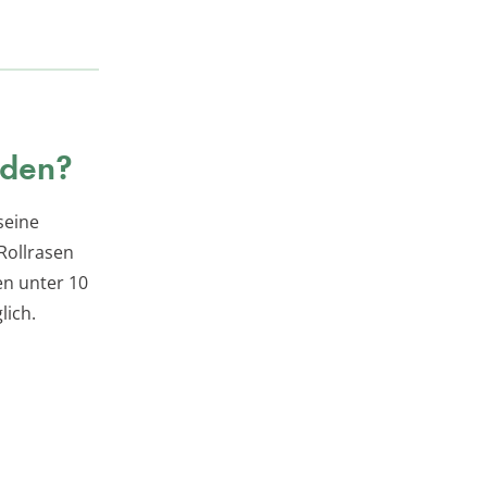
rden?
seine
Rollrasen
en unter 10
lich.