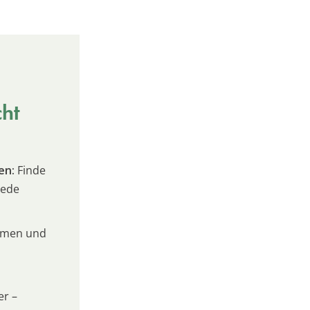
cht
en:
Finde
jede
umen und
er –