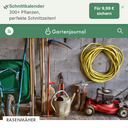
×
🌿
Schnittkalender
Für 9,99 €
300+ Pflanzen,
sichern
perfekte Schnittzeiten!
RASENMÄHER