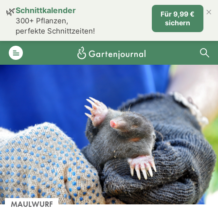
×
🌿
Schnittkalender
Für 9,99 €
300+ Pflanzen,
sichern
perfekte Schnittzeiten!
MAULWURF