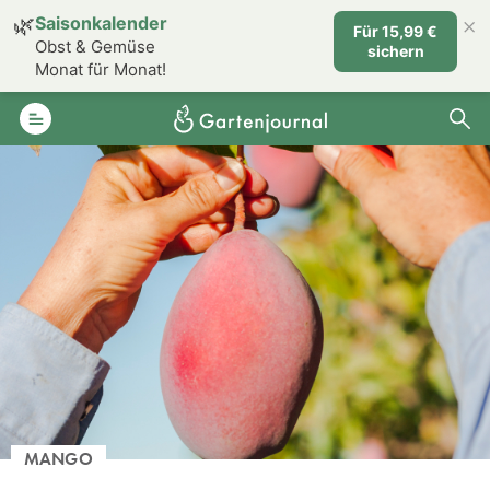
×
🌿
Saisonkalender
Für 15,99 €
Obst & Gemüse
sichern
Monat für Monat!
MANGO