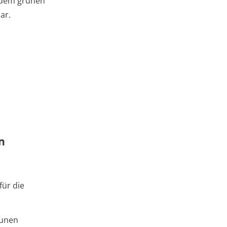
, dem grünen
ar.
n
für die
aunen