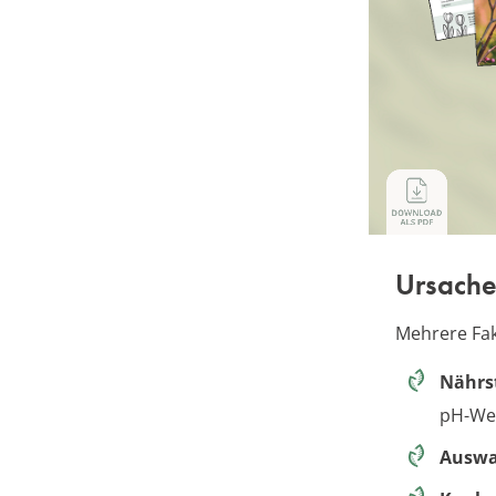
Ursach
Mehrere Fa
Nährs
pH-Wer
Auswa