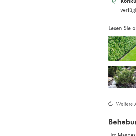
Konku
verfü
Lesen Sie 
Weitere A
Behebu
Um Magnesi