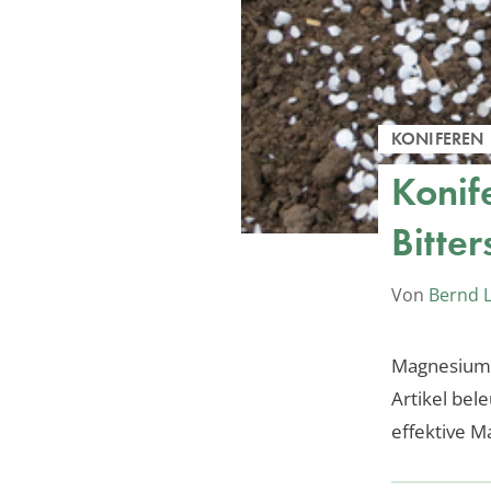
KONIFEREN
Konif
Bitte
Von
Bernd 
Magnesium i
Artikel be
effektive 