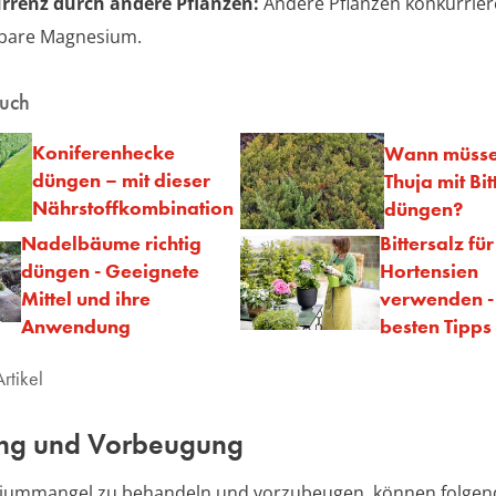
rrenz durch andere Pflanzen:
Andere Pflanzen konkurrie
gbare Magnesium.
auch
Koniferenhecke
Wann müsse
düngen – mit dieser
Thuja mit Bit
Nährstoffkombination
düngen?
Nadelbäume richtig
Bittersalz für
düngen - Geeignete
Hortensien
Mittel und ihre
verwenden -
Anwendung
besten Tipps
rtikel
ng und Vorbeugung
ummangel zu behandeln und vorzubeugen, können folgen