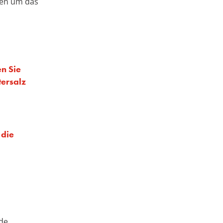
ren um das
n Sie
tersalz
 die
de