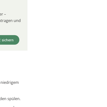
er –
intragen und
€ sichern
 niedrigem
den spülen.