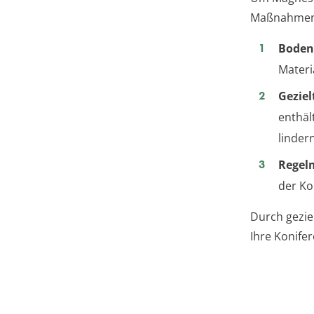
Maßnahmen 
Boden
Materi
Gezie
enthäl
lindern
Regelm
der Ko
Durch gezie
Ihre Konife