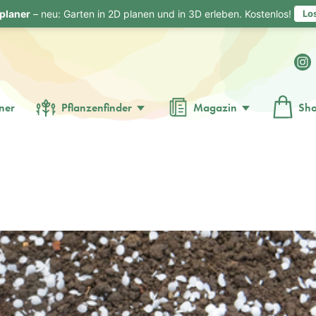
planer
– neu: Garten in 2D planen und in 3D erleben. Kostenlos!
Lo
ner
Pflanzenfinder
Magazin
Sh