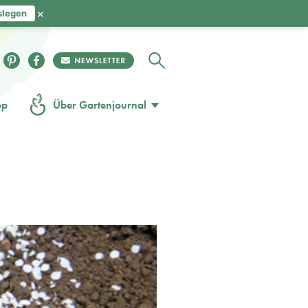
×
slegen
op
Über Gartenjournal