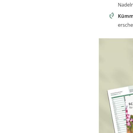
Nadeln
Kümme
ersche