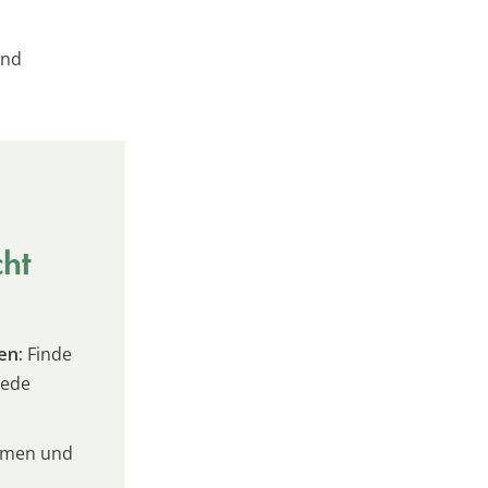
und
cht
en:
Finde
jede
umen und