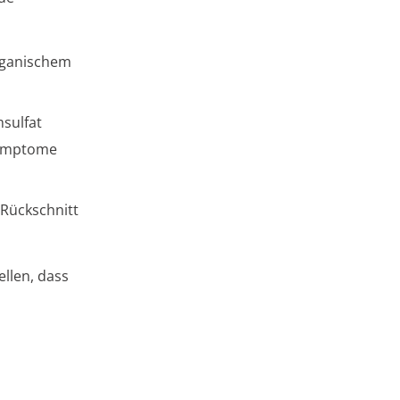
rganischem
sulfat
Symptome
Rückschnitt
ellen, dass