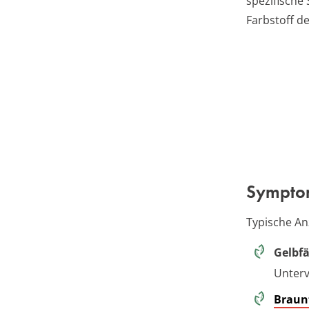
spezifische
Farbstoff de
Sympto
Typische A
Gelbf
Unterv
Braun