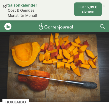
×
🌿
Saisonkalender
Für 15,99 €
Obst & Gemüse
sichern
Monat für Monat!
HOKKAIDO