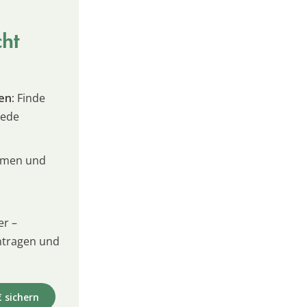
cht
en:
Finde
jede
umen und
er –
intragen und
€ sichern