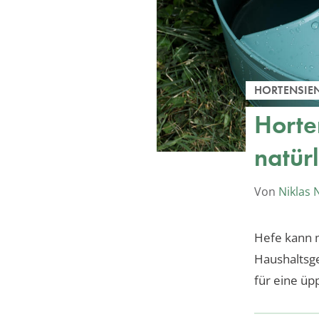
HORTENSIE
Horte
natürl
Von
Niklas
Hefe kann m
Haushaltsge
für eine üp