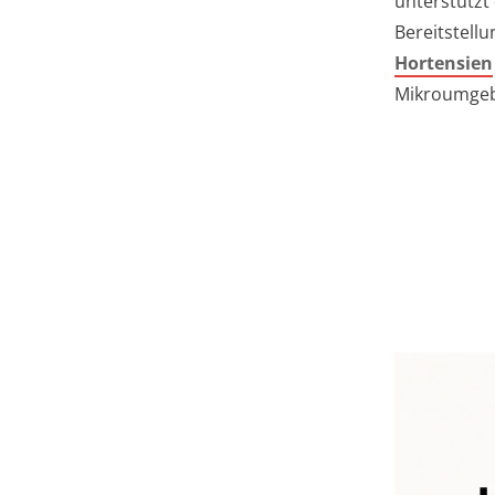
unterstützt
Bereitstellu
Hortensien
Mikroumge