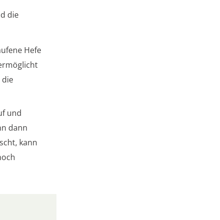
d die
aufene Hefe
 ermöglicht
 die
uf und
ann dann
scht, kann
noch