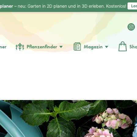
planer
– neu: Garten in 2D planen und in 3D erleben. Kostenlos!
Lo
ner
Pflanzenfinder
Magazin
Sh