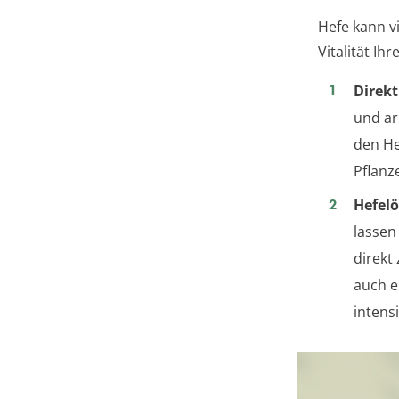
Hefe kann v
Vitalität Ih
Direkt
und ar
den He
Pflanz
Hefel
lassen
direkt
auch e
intens