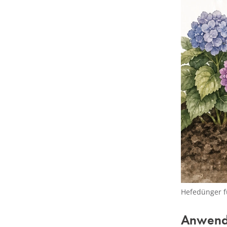
Hefedünger fü
Anwend