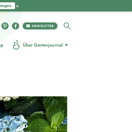
×
slegen
op
Über Gartenjournal