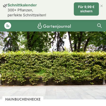
×
🌿
Schnittkalender
Für 9,99 €
300+ Pflanzen,
sichern
perfekte Schnittzeiten!
HAINBUCHENHECKE