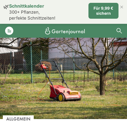
×
🌿
Schnittkalender
Für 9,99 €
300+ Pflanzen,
sichern
perfekte Schnittzeiten!
ALLGEMEIN