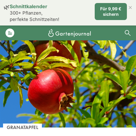
×
🌿
Schnittkalender
Für 9,99 €
300+ Pflanzen,
sichern
perfekte Schnittzeiten!
GRANATAPFEL