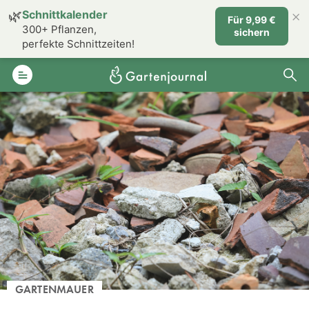
×
🌿
Schnittkalender
Für 9,99 €
300+ Pflanzen,
sichern
perfekte Schnittzeiten!
GARTENMAUER