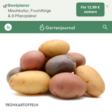
×
🌿
Beetplaner
Für 12,99 €
Mischkultur, Fruchtfolge
sichern
& 9 Pflanzpläne!
FRÜHKARTOFFELN