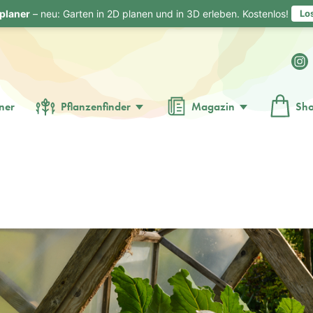
planer
– neu: Garten in 2D planen und in 3D erleben. Kostenlos!
Lo
ner
Pflanzenfinder
Magazin
Sh