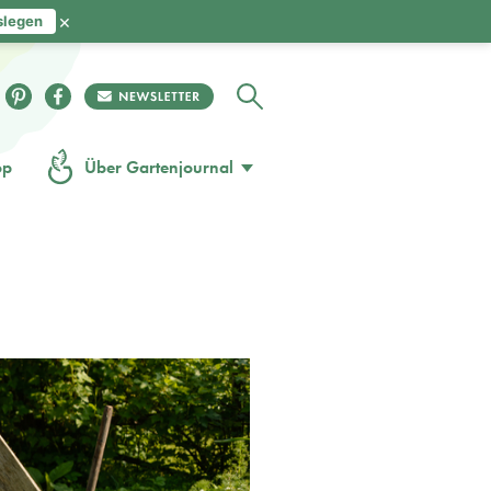
×
slegen
op
Über Gartenjournal