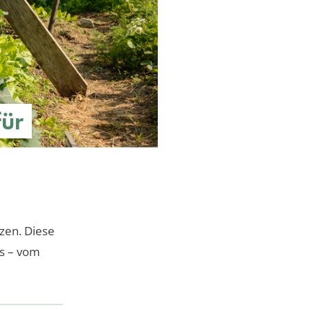
für
zen. Diese
es – vom