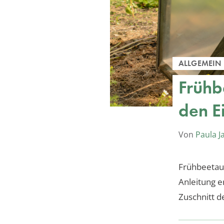
ALLGEMEIN
Frühb
den E
Von
Paula J
Frühbeetauf
Anleitung e
Zuschnitt d