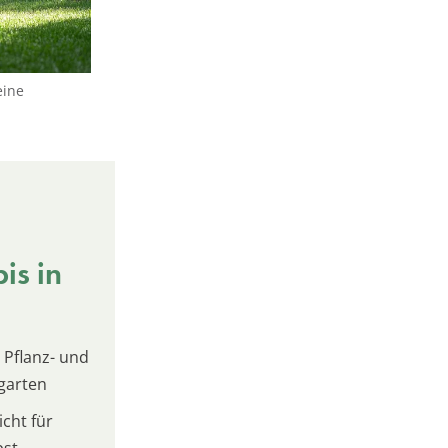
eine
is in
 Pflanz- und
garten
cht für