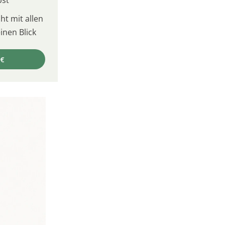
bst
t mit allen
inen Blick
 €