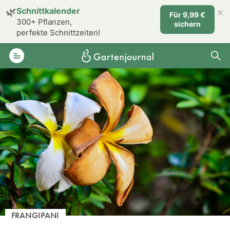
×
🌿
Schnittkalender
Für 9,99 €
300+ Pflanzen,
sichern
perfekte Schnittzeiten!
FRANGIPANI