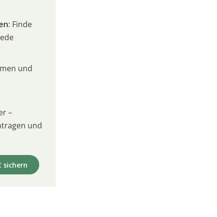
en:
Finde
jede
umen und
er –
intragen und
€ sichern