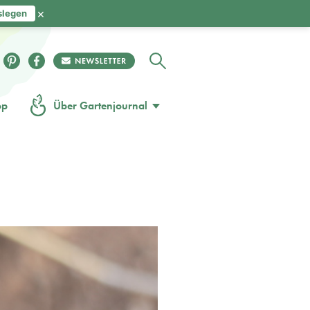
×
slegen
op
Über Gartenjournal