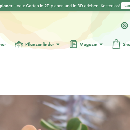
planer
– neu: Garten in 2D planen und in 3D erleben. Kostenlos!
Lo
ner
Pflanzenfinder
Magazin
Sh