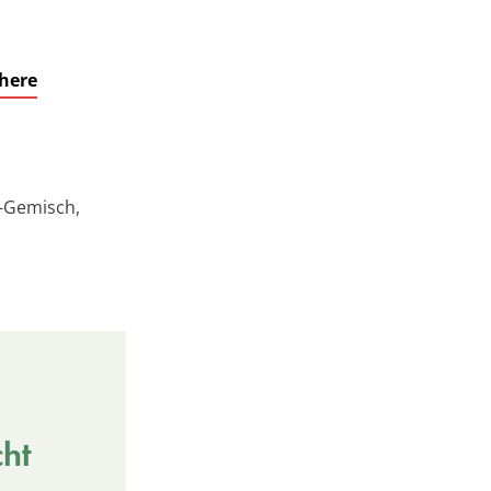
here
e-Gemisch,
cht