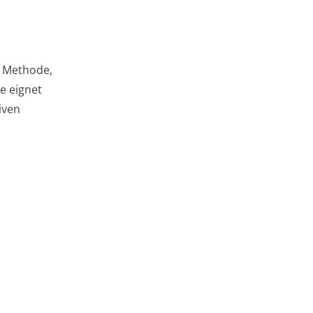
e Methode,
e eignet
iven