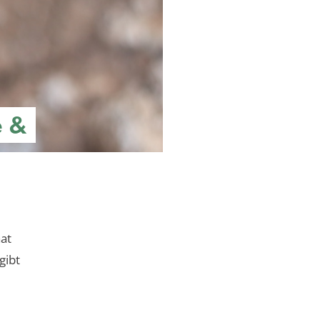
e &
aat
gibt