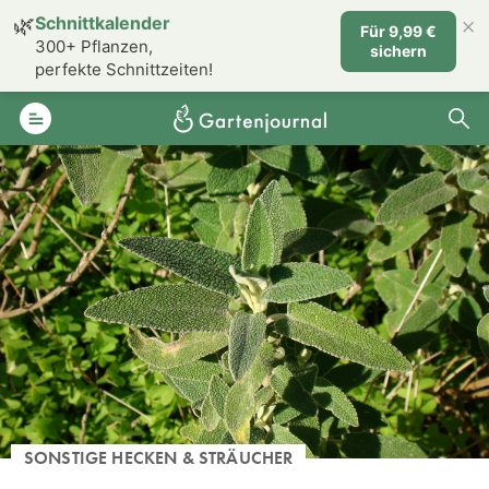
×
🌿
Schnittkalender
Für 9,99 €
300+ Pflanzen,
sichern
perfekte Schnittzeiten!
SONSTIGE HECKEN & STRÄUCHER