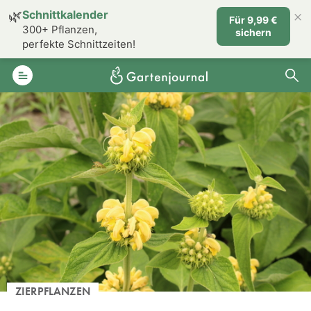
×
🌿
Schnittkalender
Für 9,99 €
300+ Pflanzen,
sichern
perfekte Schnittzeiten!
ZIERPFLANZEN