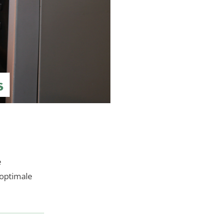
s
e
 optimale