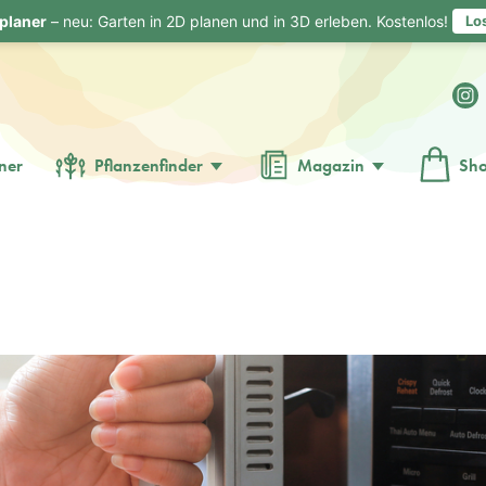
planer
– neu: Garten in 2D planen und in 3D erleben. Kostenlos!
Lo
ner
Pflanzenfinder
Magazin
Sh