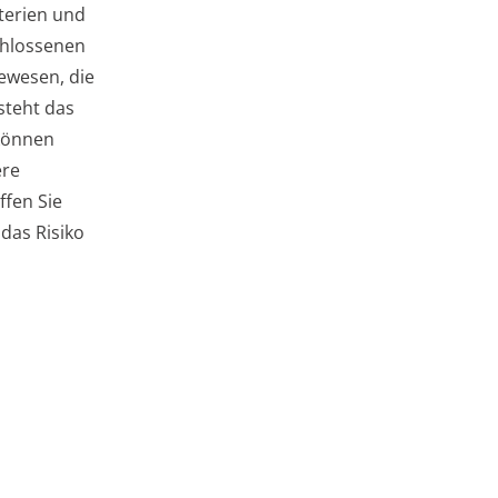
terien und
chlossenen
ewesen, die
steht das
 können
ere
ffen Sie
das Risiko