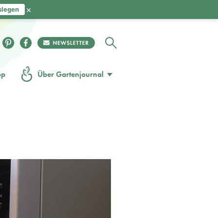
×
slegen
op
Über Gartenjournal