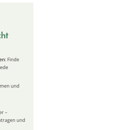
cht
en:
Finde
jede
umen und
er –
intragen und