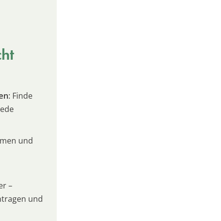
cht
en:
Finde
jede
umen und
er –
intragen und