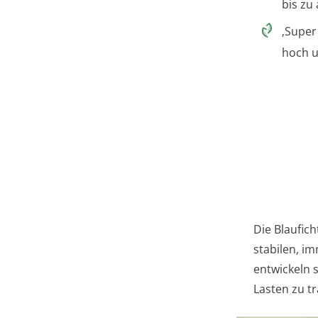
bis zu
‚Super
hoch u
Die Blaufic
stabilen, i
entwickeln 
Lasten zu t