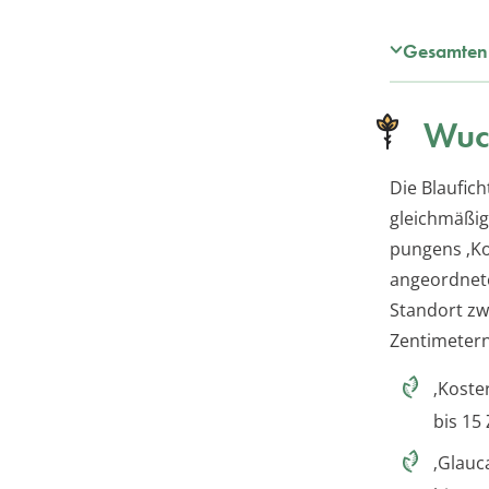
Gesamten 
Wuc
Die Blaufic
gleichmäßig
pungens ‚Kos
angeordnete
Standort zw
Zentimetern 
‚Koste
bis 15
‚Glauc