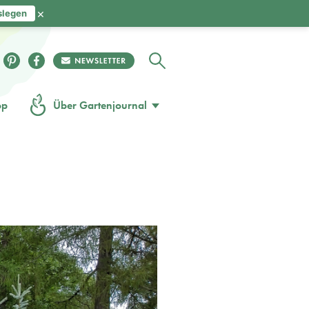
×
slegen
op
Über Gartenjournal