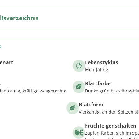
ltsverzeichnis
f
zenart
Lebenszyklus
Mehrjährig
s
Blattfarbe
enförmig, kräftige waagerechte
Dunkelgrün bis silbrig-bl
Blattform
Vierkantig, an den Spitzen s
Fruchteigenschaften
Zapfen färben sich im S