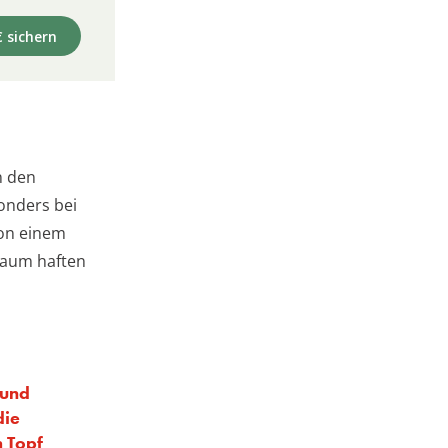
€ sichern
n den
sonders bei
von einem
Baum haften
 und
die
m Topf