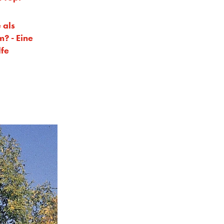
 als
? - Eine
lfe