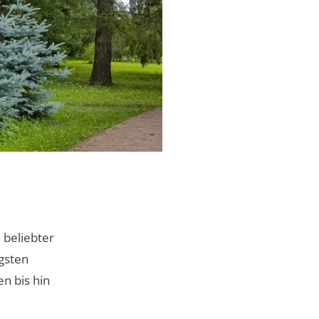
n beliebter
igsten
n bis hin