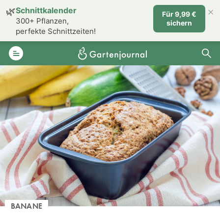
×
🌿
Schnittkalender
Für 9,99 €
300+ Pflanzen,
sichern
perfekte Schnittzeiten!
BANANE