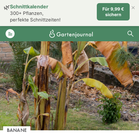
×
🌿
Schnittkalender
Für 9,99 €
300+ Pflanzen,
sichern
perfekte Schnittzeiten!
BANANE