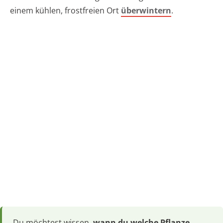
einem kühlen, frostfreien Ort
überwintern
.
Du möchtest wissen,
wann du welche Pflanze