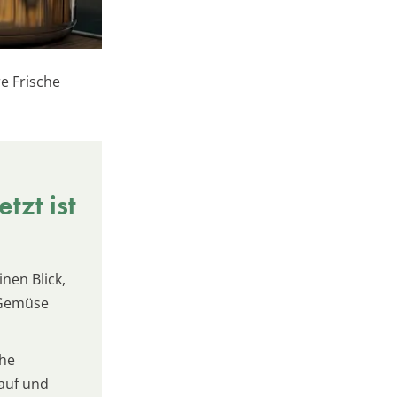
e Frische
tzt ist
inen Blick,
 Gemüse
che
kauf und