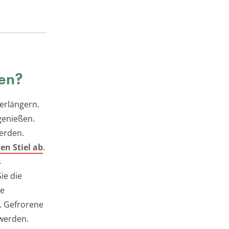
den?
erlängern.
genießen.
werden.
en Stiel ab
.
s
ie die
ie
. Gefrorene
 werden.