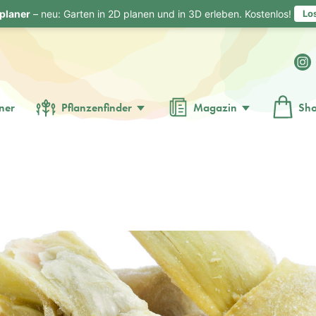
planer
– neu: Garten in 2D planen und in 3D erleben. Kostenlos!
Lo
ner
Pflanzenfinder
Magazin
Sh