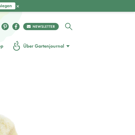
×
slegen
op
Über Gartenjournal