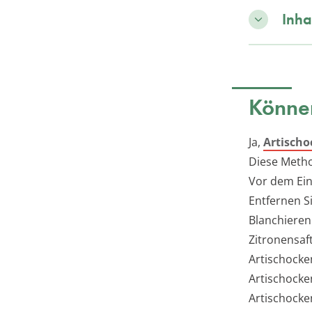
Inha
Können
Ja,
Artischo
Diese Metho
Vor dem Ein
Entfernen S
Blanchieren
Zitronensaf
Artischocke
Artischocke
Artischocke