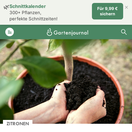
×
🌿
Schnittkalender
Für 9,99 €
300+ Pflanzen,
sichern
perfekte Schnittzeiten!
ZITRONEN