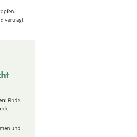
topfen.
nd verträgt
cht
en:
Finde
jede
umen und