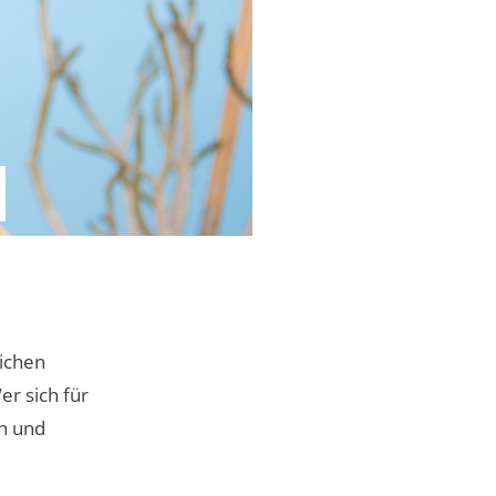
ichen
r sich für
in und