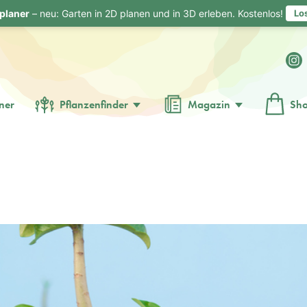
planer
– neu: Garten in 2D planen und in 3D erleben. Kostenlos!
Lo
ner
Pflanzenfinder
Magazin
Sh