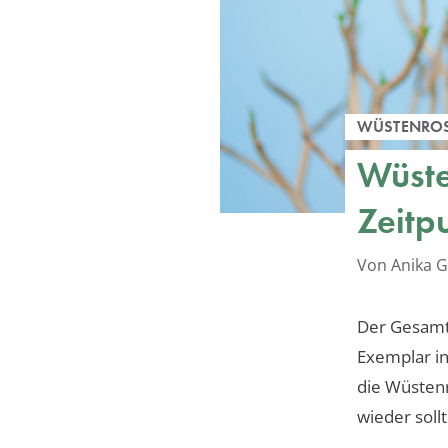
WÜSTENRO
Wüste
Zeitp
Von Anika G
Der Gesamt
Exemplar i
die Wüstenr
wieder soll