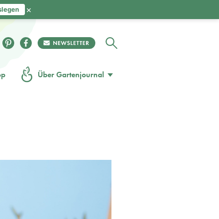
×
slegen
op
Über Gartenjournal