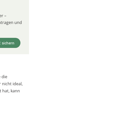
er –
intragen und
€ sichern
 die
nicht ideal,
t hat, kann