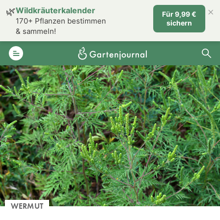
×
🌿
Wildkräuterkalender
Für 9,99 €
170+ Pflanzen bestimmen
sichern
& sammeln!
WERMUT