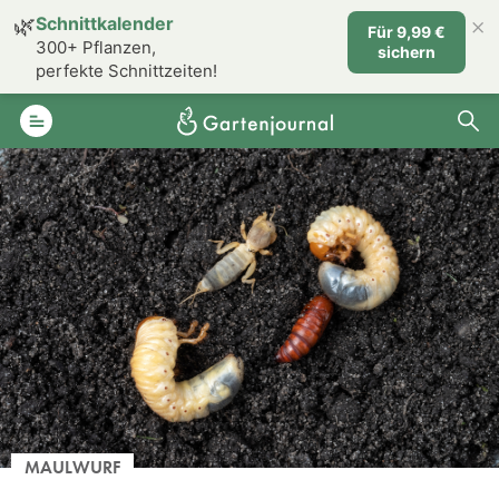
×
🌿
Schnittkalender
Für 9,99 €
300+ Pflanzen,
sichern
perfekte Schnittzeiten!
MAULWURF