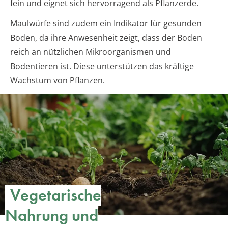
fein und eignet sich hervorragend als Pflanzerde.
Maulwürfe sind zudem ein Indikator für gesunden
Boden, da ihre Anwesenheit zeigt, dass der Boden
reich an nützlichen Mikroorganismen und
Bodentieren ist. Diese unterstützen das kräftige
Wachstum von Pflanzen.
Vegetarische
Nahrung und