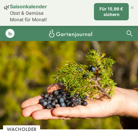
×
🌿
Saisonkalender
Für 15,99 €
Obst & Gemüse
sichern
Monat für Monat!
WACHOLDER