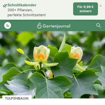
×
🌿
Schnittkalender
Für 9,99 €
300+ Pflanzen,
sichern
perfekte Schnittzeiten!
TULPENBAUM