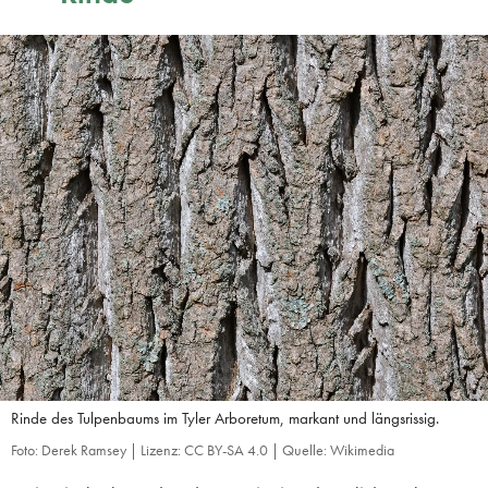
Rinde des Tulpenbaums im Tyler Arboretum, markant und längsrissig.
Foto: Derek Ramsey | Lizenz: CC BY-SA 4.0 | Quelle: Wikimedia