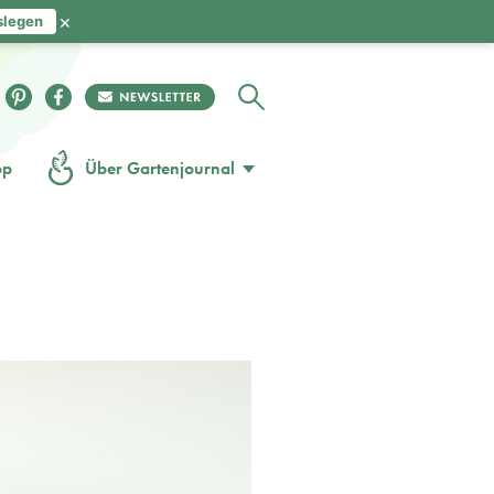
×
slegen
op
Über Gartenjournal