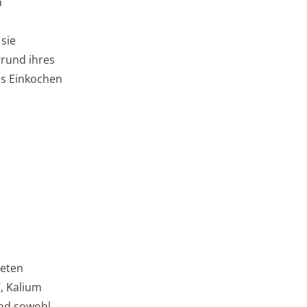
n
 sie
grund ihres
as Einkochen
teten
C, Kalium
ind sowohl