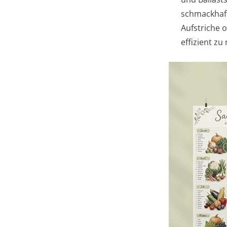
schmackhaft
Aufstriche 
effizient z