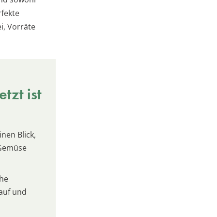
rfekte
i, Vorräte
tzt ist
inen Blick,
 Gemüse
che
kauf und