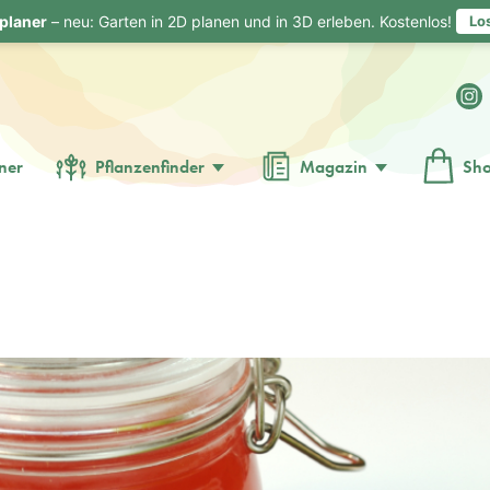
planer
– neu: Garten in 2D planen und in 3D erleben. Kostenlos!
Lo
ner
Pflanzenfinder
Magazin
Sh