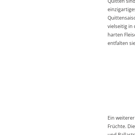
Quitten sin
einzigartig
Quittensais
vielseitig 
harten Flei
entfalten si
Ein weiterer
Früchte. Die
und Ballasts