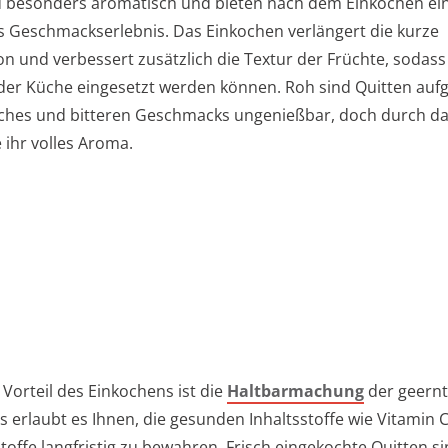
d besonders aromatisch und bieten nach dem Einkochen ei
es Geschmackserlebnis. Das Einkochen verlängert die kurze
on und verbessert zusätzlich die Textur der Früchte, sodass
in der Küche eingesetzt werden können. Roh sind Quitten auf
sches und bitteren Geschmacks ungenießbar, doch durch d
e ihr volles Aroma.
 Vorteil des Einkochens ist die
Haltbarmachung
der geern
s erlaubt es Ihnen, die gesunden Inhaltsstoffe wie Vitamin 
toffe langfristig zu bewahren. Frisch eingekochte Quitten s