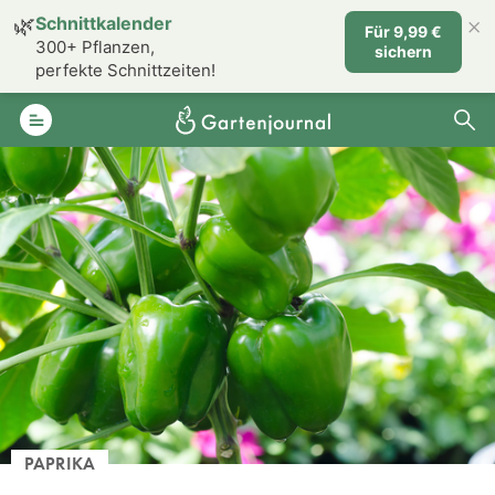
×
🌿
Schnittkalender
Für 9,99 €
300+ Pflanzen,
sichern
perfekte Schnittzeiten!
PAPRIKA