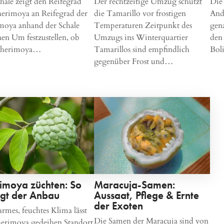
hale zeigt den Reifegrad
Der rechtzeitige Umzug schützt
Die
erimoya an Reifegrad der
die Tamarillo vor frostigen
And
moya anhand der Schale
Temperaturen Zeitpunkt des
gen
en Um festzustellen, ob
Umzugs ins Winterquartier
den
Cherimoya…
Tamarillos sind empfindlich
Bol
gegenüber Frost und…
imoya züchten: So
Maracuja-Samen:
ngt der Anbau
Aussaat, Pflege & Ernte
der Exoten
rmes, feuchtes Klima lässt
Die Samen der Maracuja sind von
herimoya gedeihen Standort