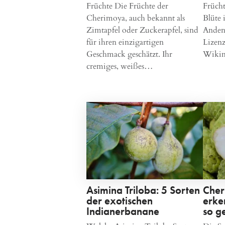
Früchte Die Früchte der
Früch
Cherimoya, auch bekannt als
Blüte 
Zimtapfel oder Zuckerapfel, sind
Anden
für ihren einzigartigen
Lizenz
Geschmack geschätzt. Ihr
Wikim
cremiges, weißes…
Asimina Triloba: 5 Sorten
Cher
der exotischen
erke
Indianerbanane
so ge