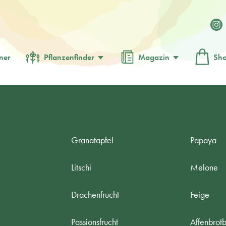
ner
Pflanzenfinder
Magazin
Sh
Granatapfel
Papaya
Litschi
Melone
Drachenfrucht
Feige
Passionsfrucht
Affenbrot