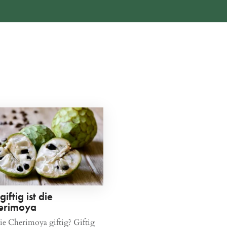
giftig ist die
erimoya
die Cherimoya giftig? Giftig