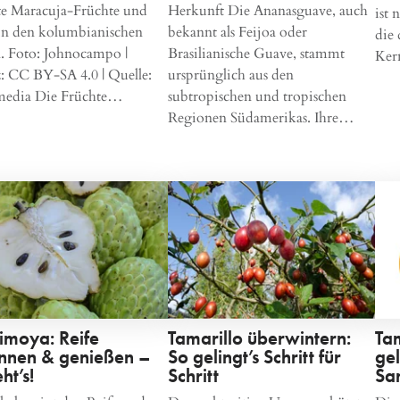
te Maracuja-Früchte und
Herkunft Die Ananasguave, auch
ist 
in den kolumbianischen
bekannt als Feijoa oder
die 
. Foto: Johnocampo |
Brasilianische Guave, stammt
Ker
: CC BY-SA 4.0 | Quelle:
ursprünglich aus den
edia Die Früchte…
subtropischen und tropischen
Regionen Südamerikas. Ihre…
imoya: Reife
Tamarillo überwintern:
Ta
nnen & genießen –
So gelingt’s Schritt für
ge
ht’s!
Schritt
Sa