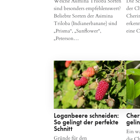
Welche Asimina Triloba Sorten
Die Sc
sind besonders empfehlenswert?
der Ch
Beliebte Sorten der Asimina
Cheri
Triloba (Indianerbanane) sind
erkenn
„Prisma“, „Sunflower“,
eine 
„Peterson…
Loganbeere schneiden:
Cher
So gelingt der perfekte
geli
Schnitt
Ein wa
Gründe für den
die C