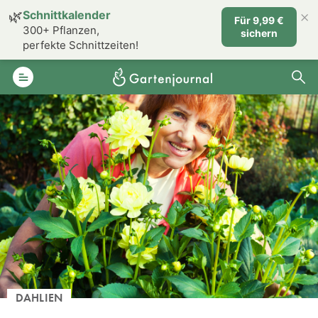
×
🌿
Schnittkalender
Für 9,99 €
300+ Pflanzen,
sichern
perfekte Schnittzeiten!
DAHLIEN