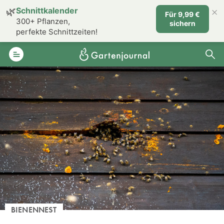
×
🌿
Schnittkalender
Für 9,99 €
300+ Pflanzen,
sichern
perfekte Schnittzeiten!
BIENENNEST