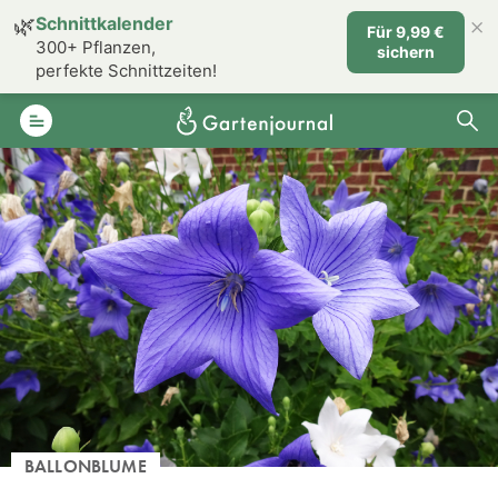
×
🌿
Schnittkalender
Für 9,99 €
300+ Pflanzen,
sichern
perfekte Schnittzeiten!
BALLONBLUME