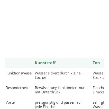
Kunststoff
Ton
Funktionsweise
Wasser sickert durch kleine
Wasser di
Löcher
Struktur
Besonderheit
Bewässerung funktioniert nur
Flasche b
mit Unterdruck
Druckaus
Vorteil
preisgünstig und passen auf
sehr glei
jede Flasche
Wasserve