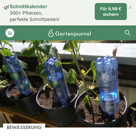
×
🌿
Schnittkalender
Für 9,99 €
300+ Pflanzen,
sichern
perfekte Schnittzeiten!
BEWÄSSERUNG