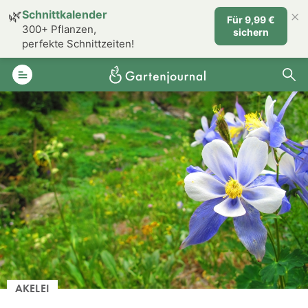
×
🌿
Schnittkalender
Für 9,99 €
300+ Pflanzen,
sichern
perfekte Schnittzeiten!
AKELEI