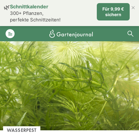
×
🌿
Schnittkalender
Für 9,99 €
300+ Pflanzen,
sichern
perfekte Schnittzeiten!
WASSERPEST