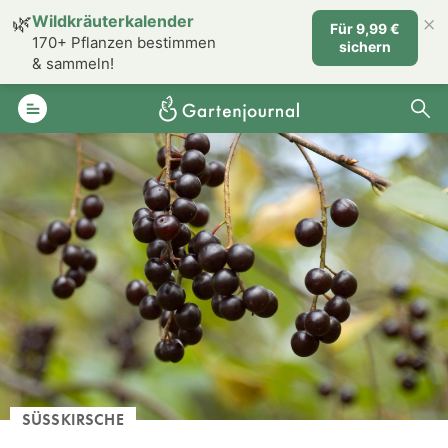
×
🌿
Wildkräuterkalender
Für 9,99 €
170+ Pflanzen bestimmen
sichern
& sammeln!
SÜSSKIRSCHE