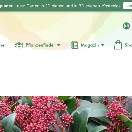
planer
– neu: Garten in 2D planen und in 3D erleben. Kostenlos!
Lo
ner
Pflanzenfinder
Magazin
Sh