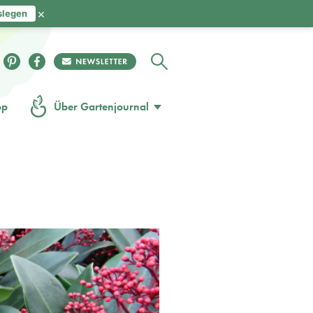
×
slegen
op
Über Gartenjournal