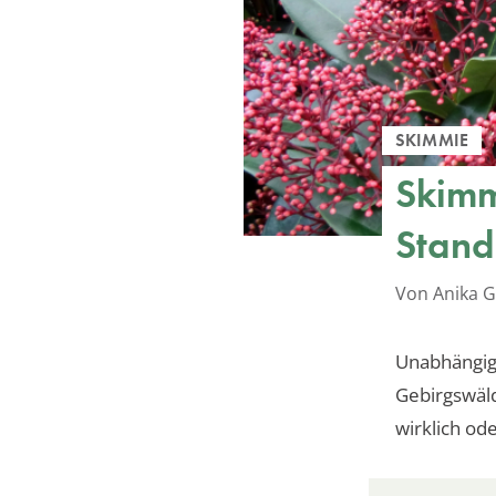
SKIMMIE
Skimm
Stando
Von Anika G
Unabhängig 
Gebirgswäld
wirklich od