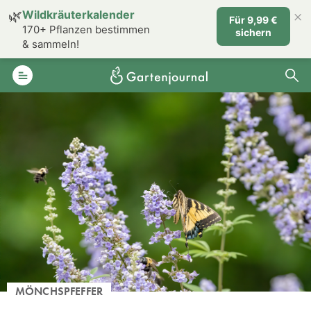
×
🌿
Wildkräuterkalender
Für 9,99 €
170+ Pflanzen bestimmen
sichern
& sammeln!
MÖNCHSPFEFFER