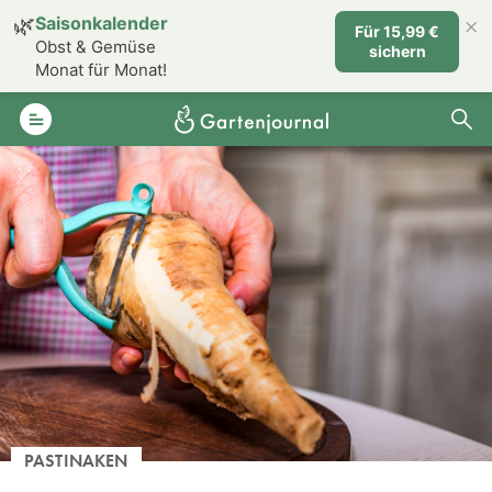
×
🌿
Saisonkalender
Für 15,99 €
Obst & Gemüse
sichern
Monat für Monat!
PASTINAKEN