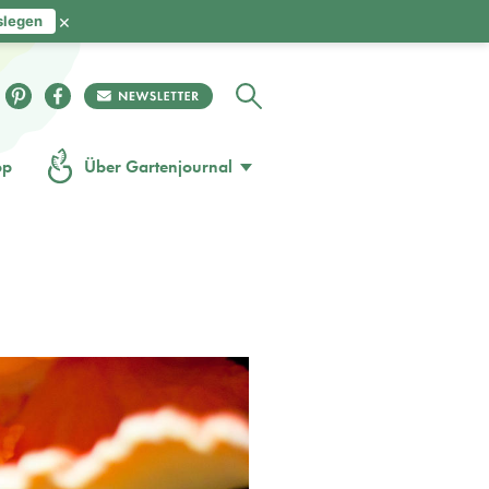
×
slegen
op
Über Gartenjournal