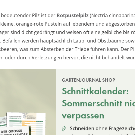
 bedeutender Pilz ist der
Rotpustelpilz
(Nectria cinnabarina
t kleine, orange-rote Pusteln auf lebendem und abgestorbe
ger sind dicht gedrängt und weisen oft eine gelbliche bis rö
. Befallen werden hauptsächlich Laub- und Obstbäume sow
sbeeren, was zum Absterben der Triebe führen kann. Der Pilz 
len oder durch Verletzungen hervor, die nicht behandelt wu
GARTENJOURNAL SHOP
Schnittkalender:
Sommerschnitt ni
verpassen
Schneiden ohne Fragezeich