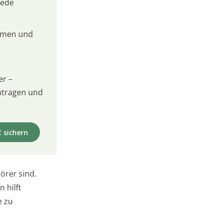
jede
umen und
er –
intragen und
€ sichern
törer sind.
 hilft
e zu