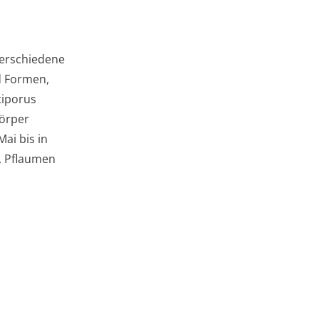
erschiedene
nd Formen,
tiporus
körper
ai bis in
, Pflaumen