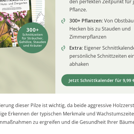
den perfekten Zeitpunkt für 
Pflanze.
300+ Pflanzen:
Von Obstbä
Hecken bis zu Stauden und
Zimmerpflanzen
Extra:
Eigener Schnittkalend
persönliche Schnittzeiten e
abhaken
Jetzt Schnittkalender für 9,99 
zierung dieser Pilze ist wichtig, da beide aggressive Holzzers
tige Erkennen der typischen Merkmale und Wachstumszeiten
enmaßnahmen zu ergreifen und die Gesundheit Ihrer Bäum