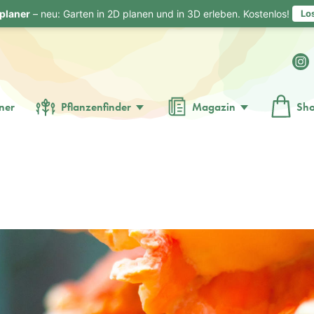
planer
– neu: Garten in 2D planen und in 3D erleben. Kostenlos!
Lo
ner
Pflanzenfinder
Magazin
Sh