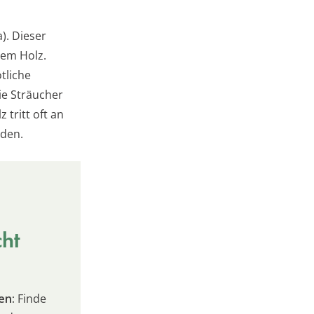
). Dieser
nem Holz.
tliche
ie Sträucher
tritt oft an
rden.
cht
en:
Finde