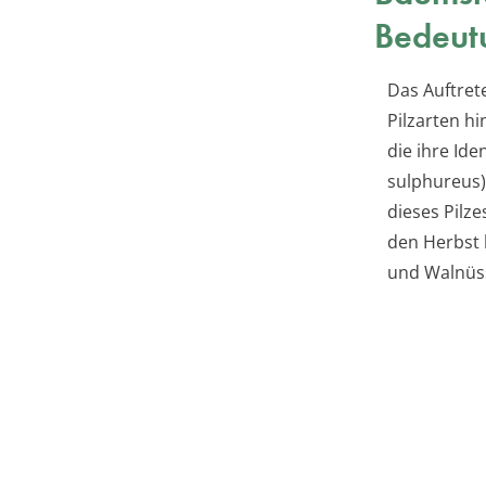
Bedeut
Das Auftre
Pilzarten hi
die ihre Ide
sulphureus)
dieses Pilze
den Herbst 
und Walnüss