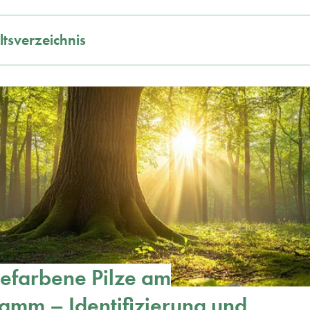
ltsverzeichnis
efarbene Pilze am
amm – Identifizierung und