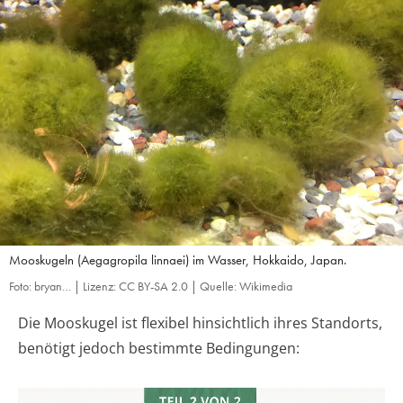
Mooskugeln (Aegagropila linnaei) im Wasser, Hokkaido, Japan.
Foto: bryan… | Lizenz: CC BY-SA 2.0 | Quelle: Wikimedia
Die Mooskugel ist flexibel hinsichtlich ihres Standorts,
benötigt jedoch bestimmte Bedingungen: